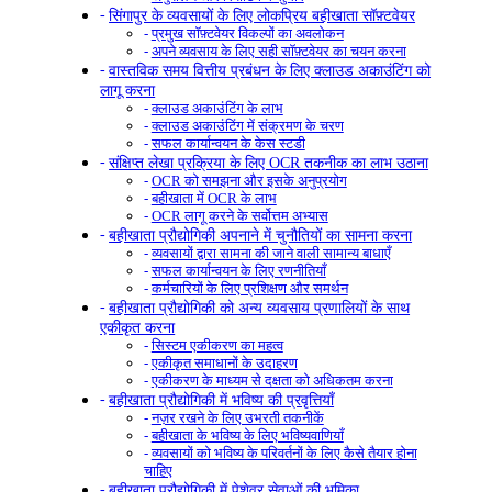
सिंगापुर के व्यवसायों के लिए लोकप्रिय बहीखाता सॉफ़्टवेयर
प्रमुख सॉफ़्टवेयर विकल्पों का अवलोकन
अपने व्यवसाय के लिए सही सॉफ़्टवेयर का चयन करना
वास्तविक समय वित्तीय प्रबंधन के लिए क्लाउड अकाउंटिंग को
लागू करना
क्लाउड अकाउंटिंग के लाभ
क्लाउड अकाउंटिंग में संक्रमण के चरण
सफल कार्यान्वयन के केस स्टडी
संक्षिप्त लेखा प्रक्रिया के लिए OCR तकनीक का लाभ उठाना
OCR को समझना और इसके अनुप्रयोग
बहीखाता में OCR के लाभ
OCR लागू करने के सर्वोत्तम अभ्यास
बहीखाता प्रौद्योगिकी अपनाने में चुनौतियों का सामना करना
व्यवसायों द्वारा सामना की जाने वाली सामान्य बाधाएँ
सफल कार्यान्वयन के लिए रणनीतियाँ
कर्मचारियों के लिए प्रशिक्षण और समर्थन
बहीखाता प्रौद्योगिकी को अन्य व्यवसाय प्रणालियों के साथ
एकीकृत करना
सिस्टम एकीकरण का महत्व
एकीकृत समाधानों के उदाहरण
एकीकरण के माध्यम से दक्षता को अधिकतम करना
बहीखाता प्रौद्योगिकी में भविष्य की प्रवृत्तियाँ
नज़र रखने के लिए उभरती तकनीकें
बहीखाता के भविष्य के लिए भविष्यवाणियाँ
व्यवसायों को भविष्य के परिवर्तनों के लिए कैसे तैयार होना
चाहिए
बहीखाता प्रौद्योगिकी में पेशेवर सेवाओं की भूमिका