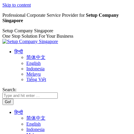
Skip to content
Professional Corporate Service Provider for
Setup Company
Singapore
Setup Company Singapore
One Stop Solution For Your Business
हिन्दी
简体中文
English
Indonesia
Melayu
Tiếng Việt
Search:
हिन्दी
简体中文
English
Indonesia