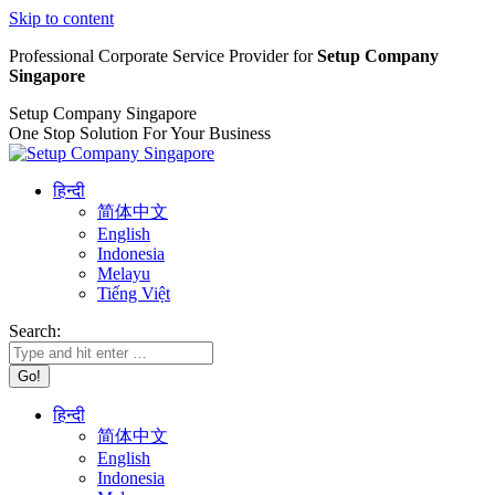
Skip to content
Professional Corporate Service Provider for
Setup Company
Singapore
Setup Company Singapore
One Stop Solution For Your Business
हिन्दी
简体中文
English
Indonesia
Melayu
Tiếng Việt
Search:
हिन्दी
简体中文
English
Indonesia