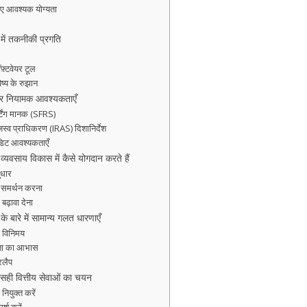
िए आवश्यक योग्यता
ें तकनीकी प्रगति
फ़्टवेयर टूल
विष्य के रुझान
 और नियामक आवश्यकताएँ
ोर्टिंग मानक (SFRS)
जस्व प्राधिकरण (IRAS) दिशानिर्देश
ऑडिट आवश्यकताएँ
यवसाय विकास में कैसे योगदान करते हैं
ुधार
ा समर्थन करना
ढ़ावा देना
 बारे में सामान्य गलत धारणाएँ
 विनिमय
ता का आभास
रलैप
सही वित्तीय सेवाओं का चयन
ियुक्त करें