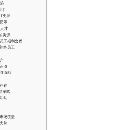
设施
组件
IT支持
提示
T人才
员的资源
员工福利套餐
熟练员工
户
选项
收激励
存在
营销策略
活动
市场覆盖
支持