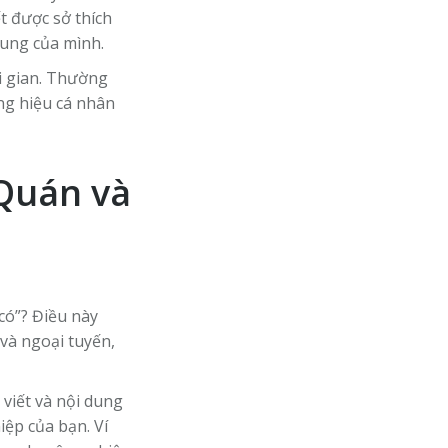
ết được sở thích
dung của mình.
i gian. Thường
ng hiệu cá nhân
Quán và
có”? Điều này
và ngoại tuyến,
viết và nội dung
ệp của bạn. Ví