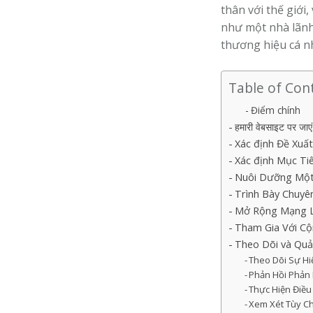
thân với thế giới
như một nhà lãnh
thương hiệu cá 
Table of Con
Điểm chính
हमारी वेबसाइट पर जाएं
Xác định Đề Xuấ
Xác định Mục Ti
Nuôi Dưỡng Một
Trình Bày Chuyê
Mở Rộng Mạng L
Tham Gia Với C
Theo Dõi và Quả
Theo Dõi Sự Hi
Phản Hồi Phản 
Thực Hiện Điều
Xem Xét Tùy C