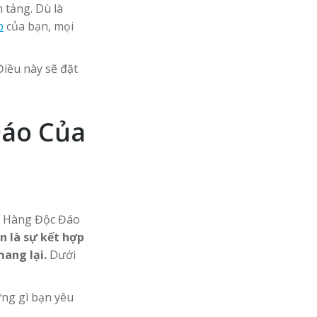
 tảng. Dù là
p
của bạn, mọi
Điều này sẽ đặt
Đáo Của
án Hàng Độc Đáo
n là sự kết hợp
ang lại.
Dưới
ng gì bạn yêu