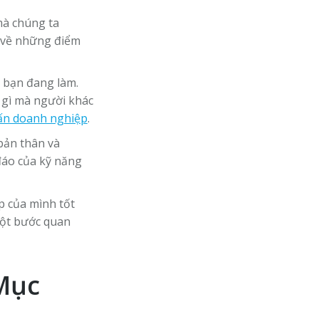
mà chúng ta
ọ về những điểm
 bạn đang làm.
 gì mà người khác
vấn doanh nghiệp
.
bản thân và
đáo của kỹ năng
p của mình tốt
một bước quan
Mục