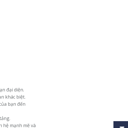
n đại diện.
n khác biệt.
 của bạn đến
tảng.
an hệ mạnh mẽ và