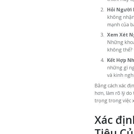
Hỏi Người 
không nhận 
mạnh của bạ
Xem Xét N
Những khoản
không thể? 
Kết Hợp Nh
những gì ng
và kinh ngh
Bằng cách xác địn
hơn, làm rõ lý do
trọng trong việc
Xác địn
Tiêu C