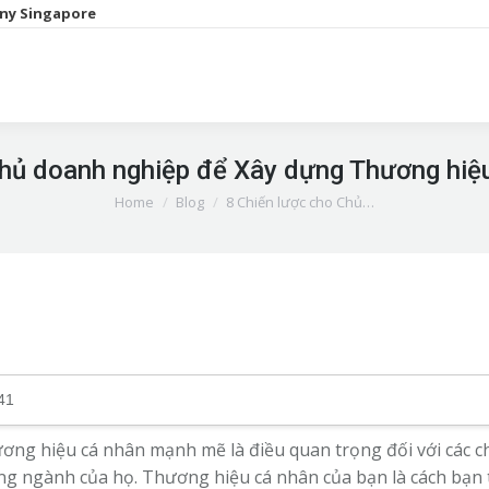
ny Singapore
Chủ doanh nghiệp để Xây dựng Thương hi
You are here:
Home
Blog
8 Chiến lược cho Chủ…
41
ơng hiệu cá nhân mạnh mẽ là điều quan trọng đối với các 
ng ngành của họ. Thương hiệu cá nhân của bạn là cách bạn 