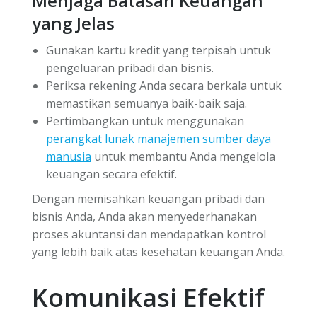
Menjaga Batasan Keuangan
yang Jelas
Gunakan kartu kredit yang terpisah untuk
pengeluaran pribadi dan bisnis.
Periksa rekening Anda secara berkala untuk
memastikan semuanya baik-baik saja.
Pertimbangkan untuk menggunakan
perangkat lunak manajemen sumber daya
manusia
untuk membantu Anda mengelola
keuangan secara efektif.
Dengan memisahkan keuangan pribadi dan
bisnis Anda, Anda akan menyederhanakan
proses akuntansi dan mendapatkan kontrol
yang lebih baik atas kesehatan keuangan Anda.
Komunikasi Efektif