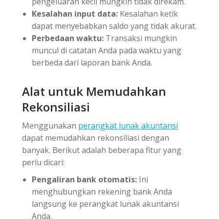
pengeluaran kecil mungkin tidak direkam.
Kesalahan input data:
Kesalahan ketik
dapat menyebabkan saldo yang tidak akurat.
Perbedaan waktu:
Transaksi mungkin
muncul di catatan Anda pada waktu yang
berbeda dari laporan bank Anda.
Alat untuk Memudahkan
Rekonsiliasi
Menggunakan
perangkat lunak akuntansi
dapat memudahkan rekonsiliasi dengan
banyak. Berikut adalah beberapa fitur yang
perlu dicari:
Pengaliran bank otomatis:
Ini
menghubungkan rekening bank Anda
langsung ke perangkat lunak akuntansi
Anda.