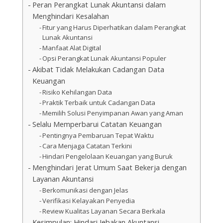
Peran Perangkat Lunak Akuntansi dalam
Menghindari Kesalahan
Fitur yang Harus Diperhatikan dalam Perangkat
Lunak Akuntansi
Manfaat Alat Digital
Opsi Perangkat Lunak Akuntansi Populer
Akibat Tidak Melakukan Cadangan Data
Keuangan
Risiko Kehilangan Data
Praktik Terbaik untuk Cadangan Data
Memilih Solusi Penyimpanan Awan yang Aman
Selalu Memperbarui Catatan Keuangan
Pentingnya Pembaruan Tepat Waktu
Cara Menjaga Catatan Terkini
Hindari Pengelolaan Keuangan yang Buruk
Menghindari Jerat Umum Saat Bekerja dengan
Layanan Akuntansi
Berkomunikasi dengan Jelas
Verifikasi Kelayakan Penyedia
Review Kualitas Layanan Secara Berkala
Kesimpulan: Hindari Jebakan Akuntansi