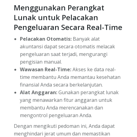
Menggunakan Perangkat
Lunak untuk Pelacakan
Pengeluaran Secara Real-Time
Pelacakan Otomatis:
Banyak alat
akuntansi dapat secara otomatis melacak
pengeluaran saat terjadi, mengurangi
pengisian manual.
Wawasan Real-Time:
Akses ke data real-
time membantu Anda memantau kesehatan
finansial Anda secara berkelanjutan.
Alat Anggaran:
Gunakan perangkat lunak
yang menawarkan fitur anggaran untuk
membantu Anda merencanakan dan
mengontrol pengeluaran Anda.
Dengan mengikuti pedoman ini, Anda dapat
menghindari jerat umum dan memastikan