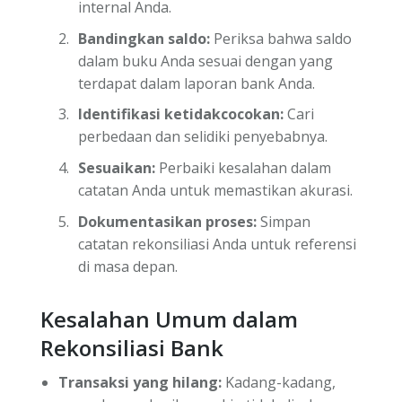
internal Anda.
Bandingkan saldo:
Periksa bahwa saldo
dalam buku Anda sesuai dengan yang
terdapat dalam laporan bank Anda.
Identifikasi ketidakcocokan:
Cari
perbedaan dan selidiki penyebabnya.
Sesuaikan:
Perbaiki kesalahan dalam
catatan Anda untuk memastikan akurasi.
Dokumentasikan proses:
Simpan
catatan rekonsiliasi Anda untuk referensi
di masa depan.
Kesalahan Umum dalam
Rekonsiliasi Bank
Transaksi yang hilang:
Kadang-kadang,