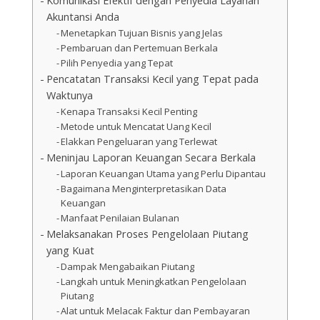
Komunikasi Efektif dengan Penyedia Layanan
Akuntansi Anda
Menetapkan Tujuan Bisnis yang Jelas
Pembaruan dan Pertemuan Berkala
Pilih Penyedia yang Tepat
Pencatatan Transaksi Kecil yang Tepat pada
Waktunya
Kenapa Transaksi Kecil Penting
Metode untuk Mencatat Uang Kecil
Elakkan Pengeluaran yang Terlewat
Meninjau Laporan Keuangan Secara Berkala
Laporan Keuangan Utama yang Perlu Dipantau
Bagaimana Menginterpretasikan Data
Keuangan
Manfaat Penilaian Bulanan
Melaksanakan Proses Pengelolaan Piutang
yang Kuat
Dampak Mengabaikan Piutang
Langkah untuk Meningkatkan Pengelolaan
Piutang
Alat untuk Melacak Faktur dan Pembayaran