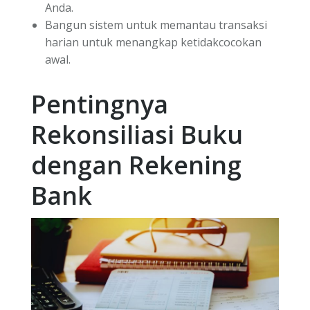
Anda.
Bangun sistem untuk memantau transaksi
harian untuk menangkap ketidakcocokan
awal.
Pentingnya
Rekonsiliasi Buku
dengan Rekening
Bank