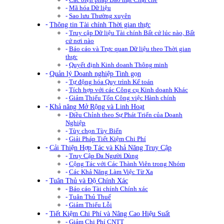
Mã hóa Dữ liệu
Sao lưu Thường xuyên
Thông tin Tài chính Thời gian thực
Truy cập Dữ liệu Tài chính Bất cứ lúc nào, Bất
cứ nơi nào
Báo cáo và Trực quan Dữ liệu theo Thời gian
thực
Quyết định Kinh doanh Thông minh
Quản lý Doanh nghiệp Tinh gọn
Tự động hóa Quy trình Kế toán
Tích hợp với các Công cụ Kinh doanh Khác
Giảm Thiếu Tốn Công việc Hành chính
Khả năng Mở Rộng và Linh Hoạt
Điều Chỉnh theo Sự Phát Triển của Doanh
Nghiệp
Tùy chọn Tùy Biến
Giải Pháp Tiết Kiệm Chi Phí
Cải Thiện Hợp Tác và Khả Năng Truy Cập
Truy Cập Đa Người Dùng
Cộng Tác với Các Thành Viên trong Nhóm
Các Khả Năng Làm Việc Từ Xa
Tuân Thủ và Độ Chính Xác
Báo cáo Tài chính Chính xác
Tuân Thủ Thuế
Giảm Thiểu Lỗi
Tiết Kiệm Chi Phí và Nâng Cao Hiệu Suất
Giảm Chi Phí CNTT