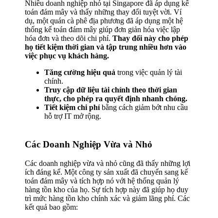
Nhiều doanh nghiệp nhỏ tại Singapore đã áp dụng kế
toán đám mây và thấy những thay đổi tuyệt vời. Ví
dụ, một quán cà phê địa phương đã áp dụng một hệ
thống kế toán đám mây giúp đơn giản hóa việc lập
hóa đơn và theo dõi chi phí.
Thay đổi này cho phép
họ tiết kiệm thời gian và tập trung nhiều hơn vào
việc phục vụ khách hàng.
Tăng cường hiệu quả
trong việc quản lý tài
chính.
Truy cập dữ liệu tài chính theo thời gian
thực, cho phép ra quyết định nhanh chóng.
Tiết kiệm chi phí
bằng cách giảm bớt nhu cầu
hỗ trợ IT mở rộng.
Các Doanh Nghiệp Vừa và Nhỏ
Các doanh nghiệp vừa và nhỏ cũng đã thấy những lợi
ích đáng kể. Một công ty sản xuất đã chuyển sang kế
toán đám mây và tích hợp nó với hệ thống quản lý
hàng tồn kho của họ. Sự tích hợp này đã giúp họ duy
trì mức hàng tồn kho chính xác và giảm lãng phí. Các
kết quả bao gồm: