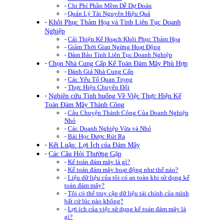
Chi Phí Phần Mềm Dễ Dự Đoán
Quản Lý Tài Nguyên Hiệu Quả
Khôi Phục Thảm Họa và Tính Liên Tục Doanh
Nghiệp
Cải Thiện Kế Hoạch Khôi Phục Thảm Họa
Giảm Thời Gian Ngừng Hoạt Động
Đảm Bảo Tính Liên Tục Doanh Nghiệp
Chọn Nhà Cung Cấp Kế Toán Đám Mây Phù Hợp
Đánh Giá Nhà Cung Cấp
Các Yếu Tố Quan Trọng
Thực Hiện Chuyển Đổi
Nghiên cứu Tình huống Về Việc Thực Hiện Kế
Toán Đám Mây Thành Công
Câu Chuyện Thành Công Của Doanh Nghiệp
Nhỏ
Các Doanh Nghiệp Vừa và Nhỏ
Bài Học Được Rút Ra
Kết Luận: Lợi Ích của Đám Mây
Các Câu Hỏi Thường Gặp
Kế toán đám mây là gì?
Kế toán đám mây hoạt động như thế nào?
Liệu dữ liệu của tôi có an toàn khi sử dụng kế
toán đám mây?
Tôi có thể truy cập dữ liệu tài chính của mình
bất cứ lúc nào không?
Lợi ích của việc sử dụng kế toán đám mây là
gì?