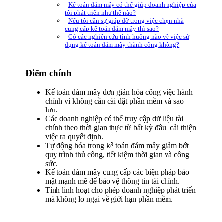
Kế toán đám mây có thể giúp doanh nghiệp của
tôi phát triển như thế nào?
Nếu tôi cần sự giúp đỡ trong việc chọn nhà
cung cấp kế toán đám mây thì sao?
Có các nghiên cứu tình huống nào về việc sử
dụng kế toán đám mây thành công không?
Điểm chính
Kế toán đám mây đơn giản hóa công việc hành
chính vì không cần cài đặt phần mềm và sao
lưu.
Các doanh nghiệp có thể truy cập dữ liệu tài
chính theo thời gian thực từ bất kỳ đâu, cải thiện
việc ra quyết định.
Tự động hóa trong kế toán đám mây giảm bớt
quy trình thủ công, tiết kiệm thời gian và công
sức.
Kế toán đám mây cung cấp các biện pháp bảo
mật mạnh mẽ để bảo vệ thông tin tài chính.
Tính linh hoạt cho phép doanh nghiệp phát triển
mà không lo ngại về giới hạn phần mềm.