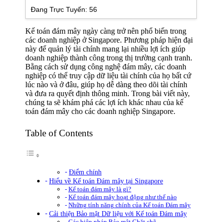
Đang Trực Tuyến:
56
Kế toán đám mây ngày càng trở nên phổ biến trong
các doanh nghiệp ở Singapore. Phương pháp hiện đại
này để quản lý tài chính mang lại nhiều lợi ích giúp
doanh nghiệp thành công trong thị trường cạnh tranh.
Bằng cách sử dụng công nghệ đám mây, các doanh
nghiệp có thể truy cập dữ liệu tài chính của họ bất cứ
lúc nào và ở đâu, giúp họ dễ dàng theo dõi tài chính
và đưa ra quyết định thông minh. Trong bài viết này,
chúng ta sẽ khám phá các lợi ích khác nhau của kế
toán đám mây cho các doanh nghiệp Singapore.
Table of Contents
Điểm chính
Hiểu về Kế toán Đám mây tại Singapore
Kế toán đám mây là gì?
Kế toán đám mây hoạt động như thế nào
Những tính năng chính của Kế toán Đám mây
Cải thiện Bảo mật Dữ liệu với Kế toán Đám mây
Các biện pháp Bảo mật Chặt chẽ