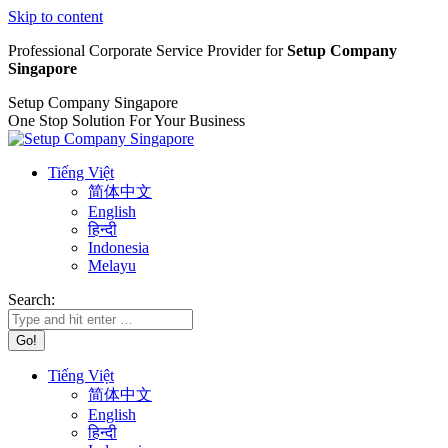
Skip to content
Professional Corporate Service Provider for
Setup Company
Singapore
Setup Company Singapore
One Stop Solution For Your Business
Tiếng Việt
简体中文
English
हिन्दी
Indonesia
Melayu
Search:
Tiếng Việt
简体中文
English
हिन्दी