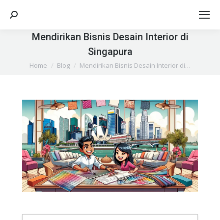
Search:
Mendirikan Bisnis Desain Interior di
Singapura
You are here:
Home
Blog
Mendirikan Bisnis Desain Interior di…