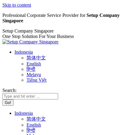
Skip to content
Professional Corporate Service Provider for
Setup Company
Singapore
Setup Company Singapore
One Stop Solution For Your Business
Indonesia
简体中文
English
हिन्दी
Melayu
Tiếng Việt
Search:
Indonesia
简体中文
English
हिन्दी