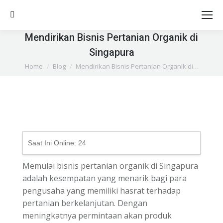
Search:
Mendirikan Bisnis Pertanian Organik di
Singapura
You are here:
Home
Blog
Mendirikan Bisnis Pertanian Organik di…
Saat Ini Online:
24
Memulai bisnis pertanian organik di Singapura
adalah kesempatan yang menarik bagi para
pengusaha yang memiliki hasrat terhadap
pertanian berkelanjutan. Dengan
meningkatnya permintaan akan produk