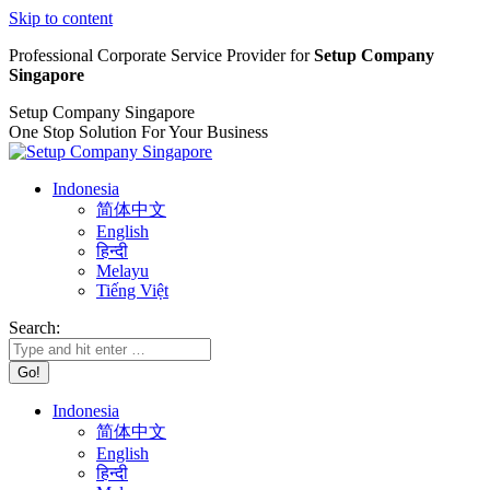
Skip to content
Professional Corporate Service Provider for
Setup Company
Singapore
Setup Company Singapore
One Stop Solution For Your Business
Indonesia
简体中文
English
हिन्दी
Melayu
Tiếng Việt
Search:
Indonesia
简体中文
English
हिन्दी