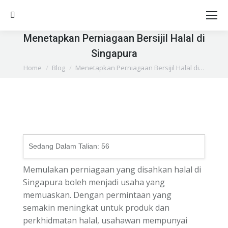
Search:
Menetapkan Perniagaan Bersijil Halal di
Singapura
You are here:
Home
Blog
Menetapkan Perniagaan Bersijil Halal di…
Sedang Dalam Talian:
56
Memulakan perniagaan yang disahkan halal di
Singapura boleh menjadi usaha yang
memuaskan. Dengan permintaan yang
semakin meningkat untuk produk dan
perkhidmatan halal, usahawan mempunyai