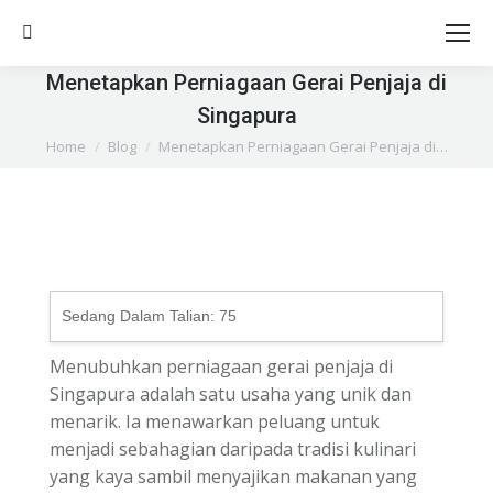
Search:
Menetapkan Perniagaan Gerai Penjaja di
Singapura
You are here:
Home
Blog
Menetapkan Perniagaan Gerai Penjaja di…
Sedang Dalam Talian:
75
Menubuhkan perniagaan gerai penjaja di
Singapura adalah satu usaha yang unik dan
menarik. Ia menawarkan peluang untuk
menjadi sebahagian daripada tradisi kulinari
yang kaya sambil menyajikan makanan yang