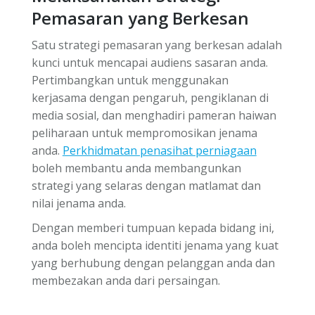
Pemasaran yang Berkesan
Satu strategi pemasaran yang berkesan adalah
kunci untuk mencapai audiens sasaran anda.
Pertimbangkan untuk menggunakan
kerjasama dengan pengaruh, pengiklanan di
media sosial, dan menghadiri pameran haiwan
peliharaan untuk mempromosikan jenama
anda.
Perkhidmatan penasihat perniagaan
boleh membantu anda membangunkan
strategi yang selaras dengan matlamat dan
nilai jenama anda.
Dengan memberi tumpuan kepada bidang ini,
anda boleh mencipta identiti jenama yang kuat
yang berhubung dengan pelanggan anda dan
membezakan anda dari persaingan.