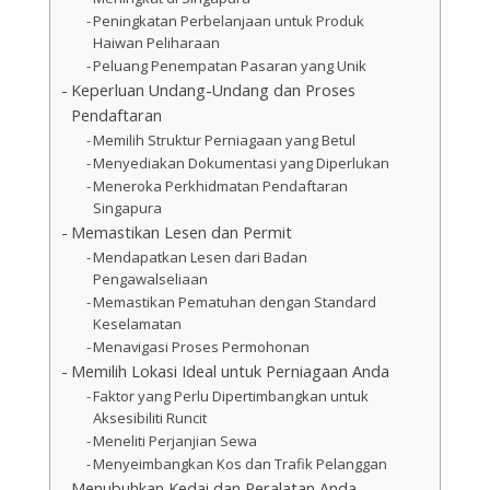
Peningkatan Perbelanjaan untuk Produk
Haiwan Peliharaan
Peluang Penempatan Pasaran yang Unik
Keperluan Undang-Undang dan Proses
Pendaftaran
Memilih Struktur Perniagaan yang Betul
Menyediakan Dokumentasi yang Diperlukan
Meneroka Perkhidmatan Pendaftaran
Singapura
Memastikan Lesen dan Permit
Mendapatkan Lesen dari Badan
Pengawalseliaan
Memastikan Pematuhan dengan Standard
Keselamatan
Menavigasi Proses Permohonan
Memilih Lokasi Ideal untuk Perniagaan Anda
Faktor yang Perlu Dipertimbangkan untuk
Aksesibiliti Runcit
Meneliti Perjanjian Sewa
Menyeimbangkan Kos dan Trafik Pelanggan
Menubuhkan Kedai dan Peralatan Anda