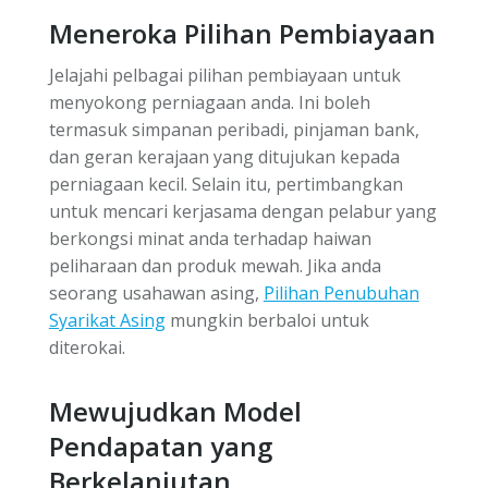
Meneroka Pilihan Pembiayaan
Jelajahi pelbagai pilihan pembiayaan untuk
menyokong perniagaan anda. Ini boleh
termasuk simpanan peribadi, pinjaman bank,
dan geran kerajaan yang ditujukan kepada
perniagaan kecil. Selain itu, pertimbangkan
untuk mencari kerjasama dengan pelabur yang
berkongsi minat anda terhadap haiwan
peliharaan dan produk mewah. Jika anda
seorang usahawan asing,
Pilihan Penubuhan
Syarikat Asing
mungkin berbaloi untuk
diterokai.
Mewujudkan Model
Pendapatan yang
Berkelanjutan