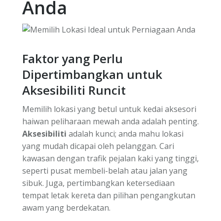
Anda
Faktor yang Perlu
Dipertimbangkan untuk
Aksesibiliti Runcit
Memilih lokasi yang betul untuk kedai aksesori
haiwan peliharaan mewah anda adalah penting.
Aksesibiliti
adalah kunci; anda mahu lokasi
yang mudah dicapai oleh pelanggan. Cari
kawasan dengan trafik pejalan kaki yang tinggi,
seperti pusat membeli-belah atau jalan yang
sibuk. Juga, pertimbangkan ketersediaan
tempat letak kereta dan pilihan pengangkutan
awam yang berdekatan.