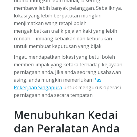
utama mungkin lebih mahal, ia sering
membawa lebih banyak pelanggan. Sebaliknya,
lokasi yang lebih berpatutan mungkin
menjimatkan wang tetapi boleh
mengakibatkan trafik pejalan kaki yang lebih
rendah. Timbang kebaikan dan keburukan
untuk membuat keputusan yang bijak.
Ingat, mendapatkan lokasi yang betul boleh
memberi impak yang ketara terhadap kejayaan
perniagaan anda. Jika anda seorang usahawan
asing, anda mungkin memerlukan
Pas
Pekerjaan Singapura
untuk mengurus operasi
perniagaan anda secara tempatan.
Menubuhkan Kedai
dan Peralatan Anda