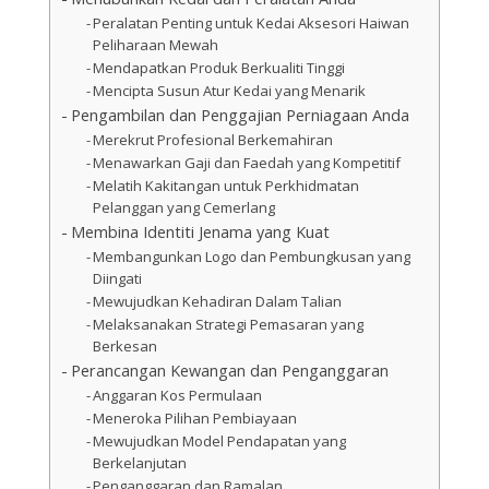
Peralatan Penting untuk Kedai Aksesori Haiwan
Peliharaan Mewah
Mendapatkan Produk Berkualiti Tinggi
Mencipta Susun Atur Kedai yang Menarik
Pengambilan dan Penggajian Perniagaan Anda
Merekrut Profesional Berkemahiran
Menawarkan Gaji dan Faedah yang Kompetitif
Melatih Kakitangan untuk Perkhidmatan
Pelanggan yang Cemerlang
Membina Identiti Jenama yang Kuat
Membangunkan Logo dan Pembungkusan yang
Diingati
Mewujudkan Kehadiran Dalam Talian
Melaksanakan Strategi Pemasaran yang
Berkesan
Perancangan Kewangan dan Penganggaran
Anggaran Kos Permulaan
Meneroka Pilihan Pembiayaan
Mewujudkan Model Pendapatan yang
Berkelanjutan
Penganggaran dan Ramalan