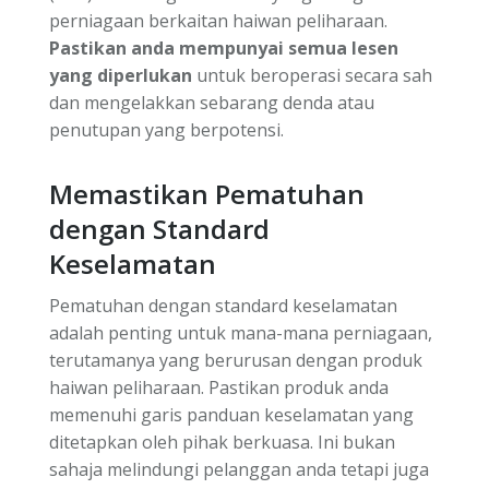
perniagaan berkaitan haiwan peliharaan.
Pastikan anda mempunyai semua lesen
yang diperlukan
untuk beroperasi secara sah
dan mengelakkan sebarang denda atau
penutupan yang berpotensi.
Memastikan Pematuhan
dengan Standard
Keselamatan
Pematuhan dengan standard keselamatan
adalah penting untuk mana-mana perniagaan,
terutamanya yang berurusan dengan produk
haiwan peliharaan. Pastikan produk anda
memenuhi garis panduan keselamatan yang
ditetapkan oleh pihak berkuasa. Ini bukan
sahaja melindungi pelanggan anda tetapi juga