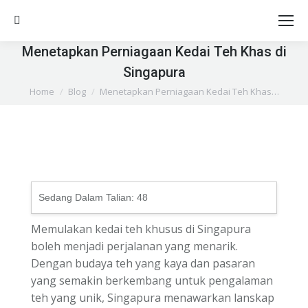
Search:
Menetapkan Perniagaan Kedai Teh Khas di
Singapura
You are here:
Home
Blog
Menetapkan Perniagaan Kedai Teh Khas…
Sedang Dalam Talian:
48
Memulakan kedai teh khusus di Singapura
boleh menjadi perjalanan yang menarik.
Dengan budaya teh yang kaya dan pasaran
yang semakin berkembang untuk pengalaman
teh yang unik, Singapura menawarkan lanskap