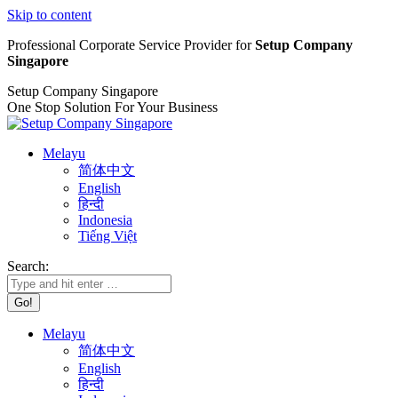
Skip to content
Professional Corporate Service Provider for
Setup Company
Singapore
Setup Company Singapore
One Stop Solution For Your Business
Melayu
简体中文
English
हिन्दी
Indonesia
Tiếng Việt
Search:
Melayu
简体中文
English
हिन्दी