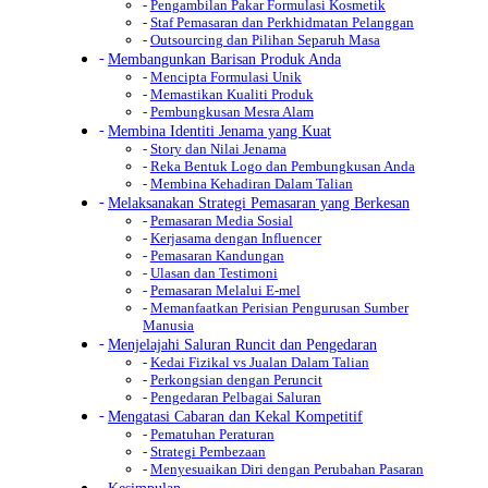
Pengambilan Pakar Formulasi Kosmetik
Staf Pemasaran dan Perkhidmatan Pelanggan
Outsourcing dan Pilihan Separuh Masa
Membangunkan Barisan Produk Anda
Mencipta Formulasi Unik
Memastikan Kualiti Produk
Pembungkusan Mesra Alam
Membina Identiti Jenama yang Kuat
Story dan Nilai Jenama
Reka Bentuk Logo dan Pembungkusan Anda
Membina Kehadiran Dalam Talian
Melaksanakan Strategi Pemasaran yang Berkesan
Pemasaran Media Sosial
Kerjasama dengan Influencer
Pemasaran Kandungan
Ulasan dan Testimoni
Pemasaran Melalui E-mel
Memanfaatkan Perisian Pengurusan Sumber
Manusia
Menjelajahi Saluran Runcit dan Pengedaran
Kedai Fizikal vs Jualan Dalam Talian
Perkongsian dengan Peruncit
Pengedaran Pelbagai Saluran
Mengatasi Cabaran dan Kekal Kompetitif
Pematuhan Peraturan
Strategi Pembezaan
Menyesuaikan Diri dengan Perubahan Pasaran
Kesimpulan